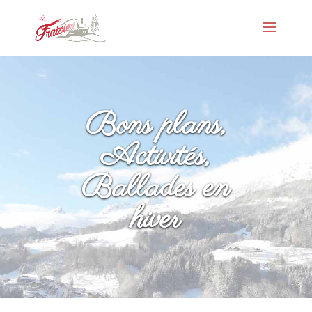
Bons plans,
Activités,
Ballades en
hiver