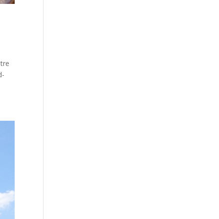
tre
d-